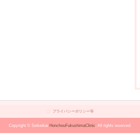
プライバシーポリシー等
Copyright © Seikeikai
HonchouFukushimaClinic
, All rights reserved.